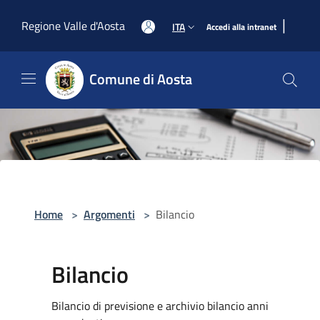
Salta al contenuto principale
|
Regione Valle d'Aosta
ITA
Accedi alla intranet
Comune di Aosta
Home
>
Argomenti
>
Bilancio
Bilancio
Bilancio di previsione e archivio bilancio anni