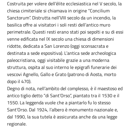
Costruita per volere dell’élite ecclesiastica nel V secolo, la
chiesa cimiteriale si chiamava in origine “Concilium
Sanctorum”. Distrutta nell’VIII secolo da un incendio, la
basilica offre ai visitatori i soli resti dell’antico muro
perimetrale. Questi resti erano stati poi sepolti e su di essi
venne edificata nel IX secolo una chiesa di dimensioni
ridotte, dedicata a San Lorenzo (oggi sconsacrata e
destinata a sede espositiva). L’antica sede archeologica
paleocristiana, oggi visitabile grazie a una moderna
struttura, ospita al suo interno le epigrafi funerarie dei
vescovi Agnello, Gallo e Grato (patrono di Aosta, morto
dopo il 470).
Degno di nota, nell’ambito del complesso, è il maestoso ed
antico tiglio detto “di Sant’Orso”, piantato tra il 1530 e il
1550. La leggenda vuole che a piantarlo fu lo stesso
Sant’Orso. Dal 1924, l’albero è monumento nazionale e,
dal 1990, la sua tutela è assicurata anche da una legge
regionale.