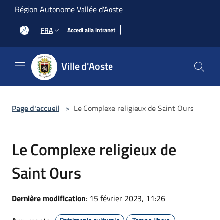
Salta al contenuto principale
Région Autonome Vallée d'Aoste
|
FRA
Accedi alla intranet
Ville d'Aoste
Page d'accueil
>
Le Complexe religieux de Saint Ours
Le Complexe religieux de
Saint Ours
Dernière modification
: 15 février 2023, 11:26
Patrimonio culturale
Tempo libero