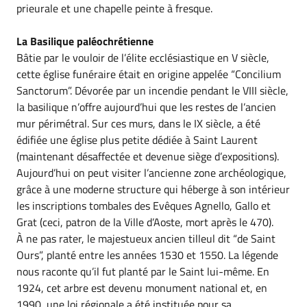
prieurale et une chapelle peinte à fresque.
La Basilique paléochrétienne
Bâtie par le vouloir de l’élite ecclésiastique en V siècle,
cette église funéraire était en origine appelée “Concilium
Sanctorum”. Dévorée par un incendie pendant le VIII siècle,
la basilique n’offre aujourd’hui que les restes de l’ancien
mur périmétral. Sur ces murs, dans le IX siècle, a été
édifiée une église plus petite dédiée à Saint Laurent
(maintenant désaffectée et devenue siège d’expositions).
Aujourd’hui on peut visiter l’ancienne zone archéologique,
grâce à une moderne structure qui héberge à son intérieur
les inscriptions tombales des Evêques Agnello, Gallo et
Grat (ceci, patron de la Ville d’Aoste, mort après le 470).
À ne pas rater, le majestueux ancien tilleul dit “de Saint
Ours”, planté entre les années 1530 et 1550. La légende
nous raconte qu’il fut planté par le Saint lui-même. En
1924, cet arbre est devenu monument national et, en
1990, une loi régionale a été instituée pour sa