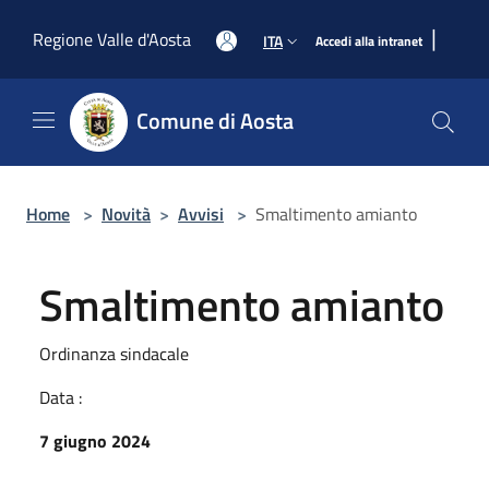
Salta al contenuto principale
|
Regione Valle d'Aosta
ITA
Accedi alla intranet
Comune di Aosta
Home
>
Novità
>
Avvisi
>
Smaltimento amianto
Smaltimento amianto
Ordinanza sindacale
Data :
7 giugno 2024