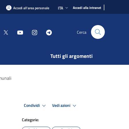
|
ITA
Accedi alla intranet
Accedi all'area personale
Cerca
Tutti gli argomenti
omunali
Condividi
Vedi azioni
Categorie: