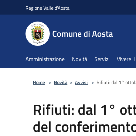
Salta al contenuto principale
Regione Valle d'Aosta
Comune di Aosta
Amministrazione
Novità
Servizi
Vivere 
Home
>
Novità
>
Avvisi
>
Rifiuti: dal 1° ott
Rifiuti: dal 1° o
del conferimento 