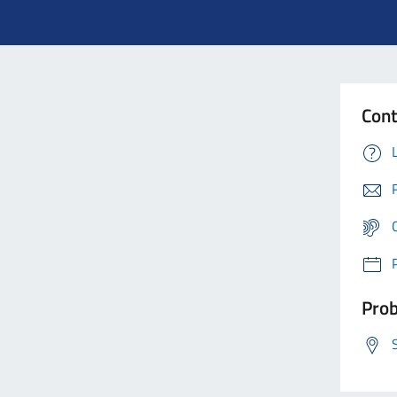
Cont
Prob