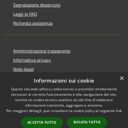
Segnalazione disservizio
Leggi le FAQ
Richiesta assistenza
Amministrazione trasparente
Informativa privacy
Note legali
×
Dichiarazione di accessibilità
Informazioni sui cookie
Questo sito web utilizza cookie tecnici e assimilati strettamente
necessari al corretto funzionamento e alla navigazione del sito,
nonché un cookie tecnico analitico al solo fine di elaborare
informazioni statistiche, aggregate e anonime.
RSS
Copyright © 2026 • Comune di
Per maggiori dettagli, può consultare la cookie policy al seguente
link
Accessibilità
Aosta • Powered by
Privacy
Municipium
Accesso
•
RIFIUTA TUTTO
ACCETTA TUTTO
Cookie