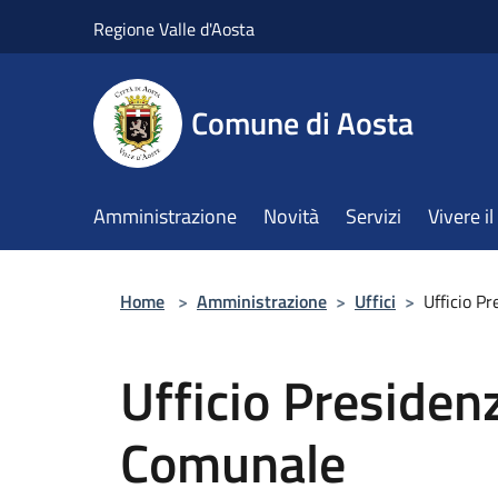
Salta al contenuto principale
Regione Valle d'Aosta
Comune di Aosta
Amministrazione
Novità
Servizi
Vivere 
Home
>
Amministrazione
>
Uffici
>
Ufficio P
Ufficio Presiden
Comunale