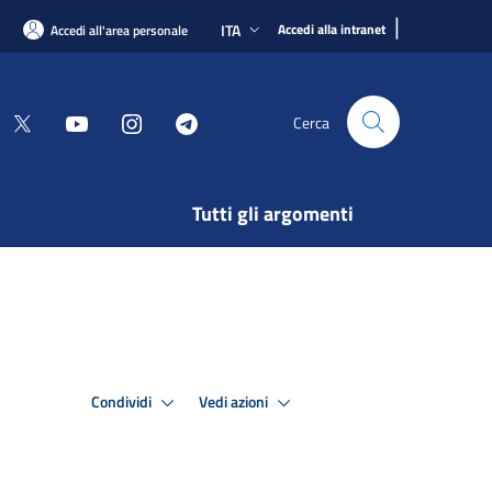
|
ITA
Accedi alla intranet
Accedi all'area personale
Cerca
Tutti gli argomenti
Condividi
Vedi azioni