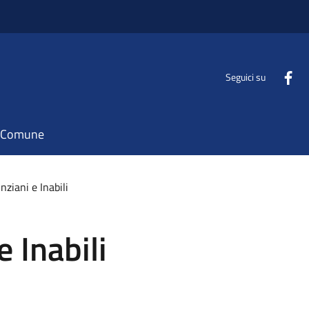
Seguici su
il Comune
nziani e Inabili
e Inabili