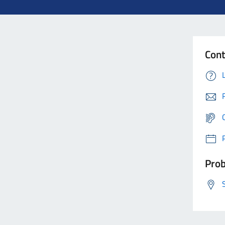
Cont
Prob