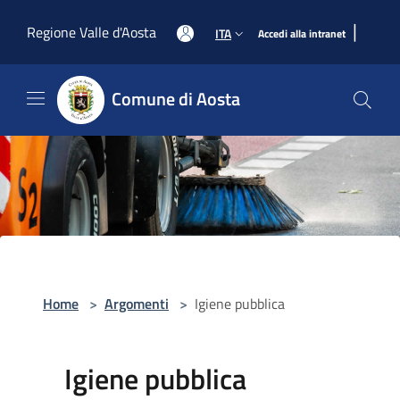
Salta al contenuto principale
|
Regione Valle d'Aosta
ITA
Accedi alla intranet
Comune di Aosta
Home
>
Argomenti
>
Igiene pubblica
Igiene pubblica