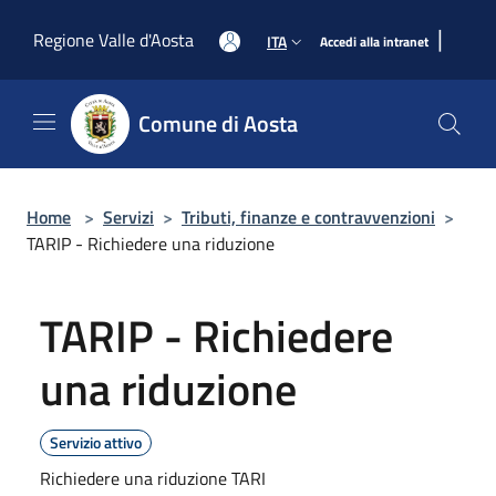
Salta al contenuto principale
|
Regione Valle d'Aosta
ITA
Accedi alla intranet
Comune di Aosta
Home
>
Servizi
>
Tributi, finanze e contravvenzioni
>
TARIP - Richiedere una riduzione
TARIP - Richiedere
una riduzione
Servizio attivo
Richiedere una riduzione TARI