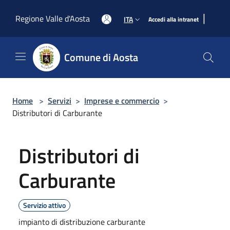
Salta al contenuto principale
|
Regione Valle d'Aosta
ITA
Accedi alla intranet
Comune di Aosta
Home
>
Servizi
>
Imprese e commercio
>
Distributori di Carburante
Distributori di
Carburante
Servizio attivo
impianto di distribuzione carburante