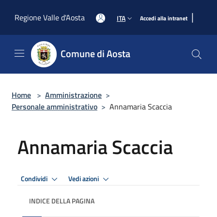
Salta al contenuto principale
|
Regione Valle d'Aosta
ITA
Accedi alla intranet
Comune di Aosta
Home
>
Amministrazione
>
Personale amministrativo
>
Annamaria Scaccia
Annamaria Scaccia
Condividi
Vedi azioni
INDICE DELLA PAGINA