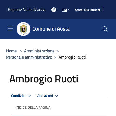
Salta al contenuto principale
|
Regione Valle d'Aosta
ITA
Accedi alla intranet
Comune di Aosta
Home
>
Amministrazione
>
Personale amministrativo
>
Ambrogio Ruoti
Ambrogio Ruoti
Condividi
Vedi azioni
INDICE DELLA PAGINA