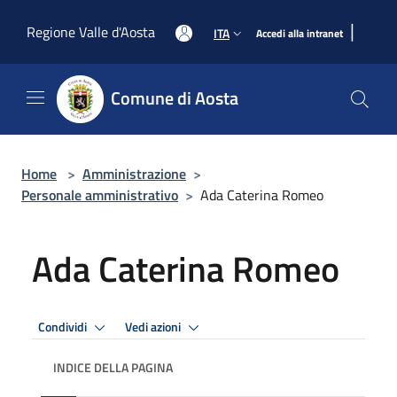
Salta al contenuto principale
|
Regione Valle d'Aosta
ITA
Accedi alla intranet
Comune di Aosta
Home
>
Amministrazione
>
Personale amministrativo
>
Ada Caterina Romeo
Ada Caterina Romeo
Condividi
Vedi azioni
INDICE DELLA PAGINA