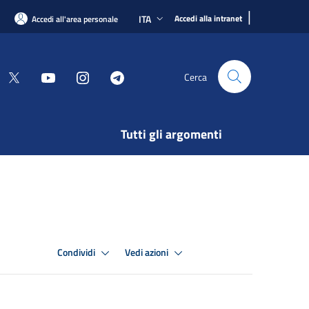
|
ITA
Accedi alla intranet
Accedi all'area personale
Cerca
Tutti gli argomenti
Condividi
Vedi azioni