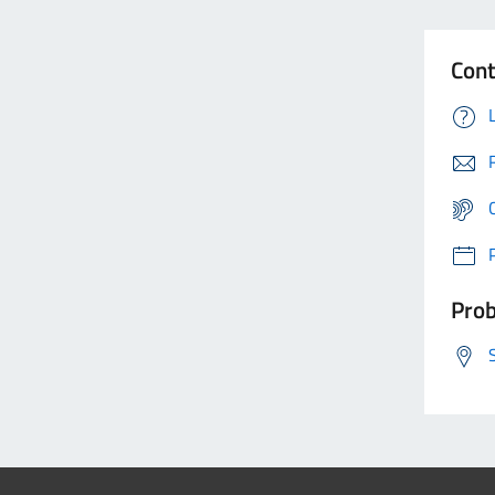
Cont
Prob