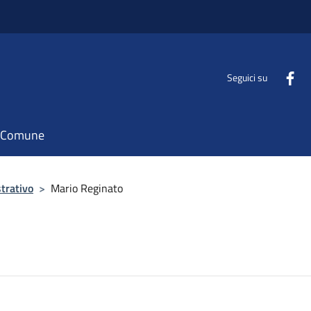
Seguici su
il Comune
trativo
>
Mario Reginato