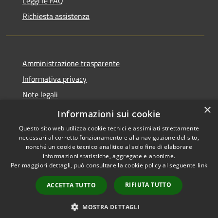
Leggi le FAQ
Richiesta assistenza
Amministrazione trasparente
Informativa privacy
Note legali
×
Dichiarazione di accessibilità
Informazioni sui cookie
Questo sito web utilizza cookie tecnici e assimilati strettamente
necessari al corretto funzionamento e alla navigazione del sito,
nonché un cookie tecnico analitico al solo fine di elaborare
informazioni statistiche, aggregate e anonime.
RSS
Copyright © 2026 • Comune di
Per maggiori dettagli, può consultare la cookie policy al seguente
link
Accessibilità
Aosta • Powered by
Privacy
Municipium
Accesso
•
RIFIUTA TUTTO
ACCETTA TUTTO
Cookie
redazione
Mappa del sito
MOSTRA DETTAGLI