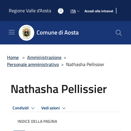
Salta al contenuto principale
|
Regione Valle d'Aosta
ITA
Accedi alla intranet
Comune di Aosta
Home
>
Amministrazione
>
Personale amministrativo
>
Nathasha Pellissier
Nathasha Pellissier
Condividi
Vedi azioni
INDICE DELLA PAGINA