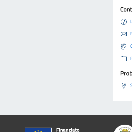
Cont
Prob