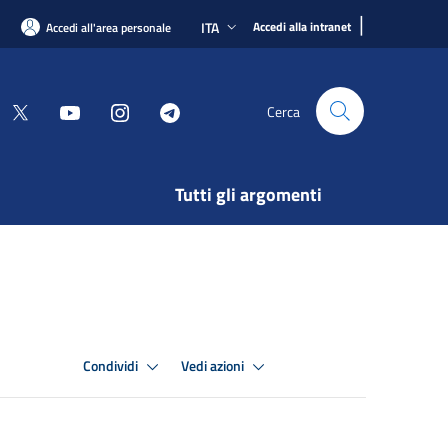
|
ITA
Accedi alla intranet
Accedi all'area personale
Cerca
Tutti gli argomenti
Condividi
Vedi azioni