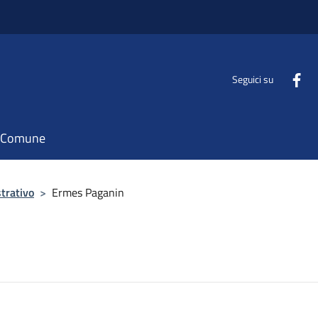
Seguici su
il Comune
trativo
>
Ermes Paganin