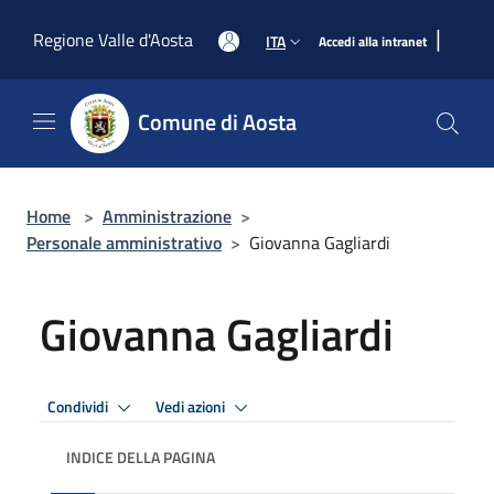
Salta al contenuto principale
|
Regione Valle d'Aosta
ITA
Accedi alla intranet
Comune di Aosta
Home
>
Amministrazione
>
Personale amministrativo
>
Giovanna Gagliardi
Giovanna Gagliardi
Condividi
Vedi azioni
INDICE DELLA PAGINA