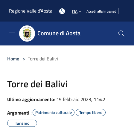
Salta al contenuto principale
|
Regione Valle d'Aosta
ITA
Accedi alla intranet
Comune di Aosta
Home
>
Torre dei Balivi
Torre dei Balivi
Ultimo aggiornamento
: 15 febbraio 2023, 11:42
Argomenti
:
Patrimonio culturale
Tempo libero
Turismo