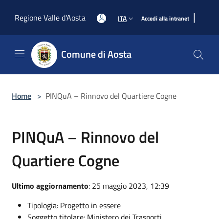
Salta al contenuto principale
|
Regione Valle d'Aosta
ITA
Accedi alla intranet
Comune di Aosta
Home
>
PINQuA – Rinnovo del Quartiere Cogne
PINQuA – Rinnovo del
Quartiere Cogne
Ultimo aggiornamento
: 25 maggio 2023, 12:39
Tipologia: Progetto in essere
Soggetto titolare: Ministero dei Trasporti