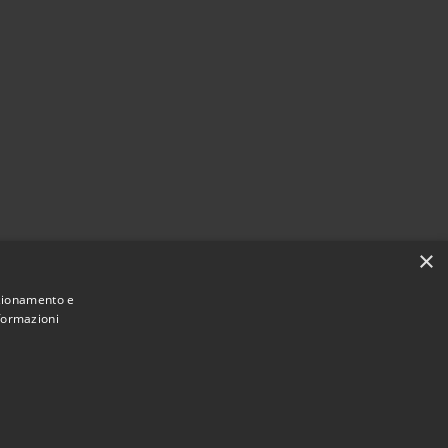
×
nzionamento e
nformazioni
Municipium
Accesso redazione
 di Aosta • Powered by
•