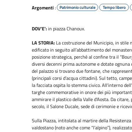
Argomenti
:
Patrimonio culturale
Tempo libero
DOV’E’:
in piazza Chanoux.
LA STORIA:
La costruzione del Municipio, in stile
edificato in seguito all’abbattimento del monaster
posizione strategica, perché al confine tra il “Bour
diversi decenni prima autonome e dotate ognuna di
del palazzo si trovano due fontane, che rappresent
(principali corsi d’acqua cittadini). Sul tetto, ca
la facciata ospita lo stemma civico. All’interno dell
targhe commemorative in onore dei più importanti p
ammirare il plastico della Valle d'Aosta. Da citare,
secolo, il Salone Ducale, sede di cerimonie e ricev
Sulla Piazza, intitolata al martire della Resistenz
valdostano (noto anche come “l’alpino”), realizzat