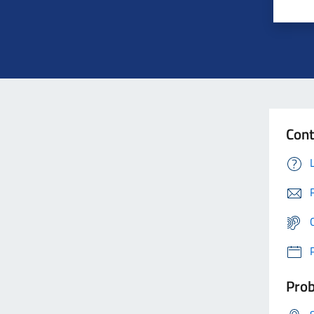
Cont
Prob