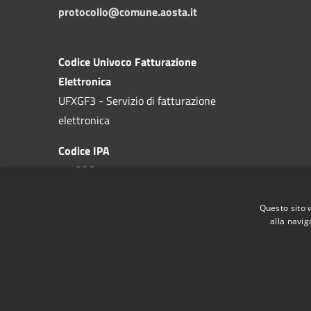
protocollo@comune.aosta.it
Codice Univoco Fatturazione
Elettronica
UFXGF3 - Servizio di fatturazione
elettronica
Codice IPA
c_a326
Questo sito 
alla navig
RSS
Accessibilità
Privacy
Cookie
Mappa de