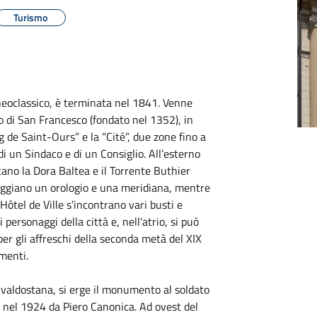
Turismo
 neoclassico, è terminata nel 1841. Venne
o di San Francesco (fondato nel 1352), in
g de Saint-Ours” e la “Cité”, due zone fino a
 un Sindaco e di un Consiglio. All’esterno
ano la Dora Baltea e il Torrente Buthier
mpeggiano un orologio e una meridiana, mentre
’Hôtel de Ville s’incontrano vari busti e
ersonaggi della città e, nell’atrio, si può
 per gli affreschi della seconda metà del XIX
imenti.
a valdostana, si erge il monumento al soldato
o nel 1924 da Piero Canonica. Ad ovest del