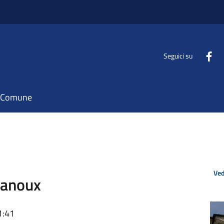
Seguici su
il Comune
Ved
Chanoux
1:41