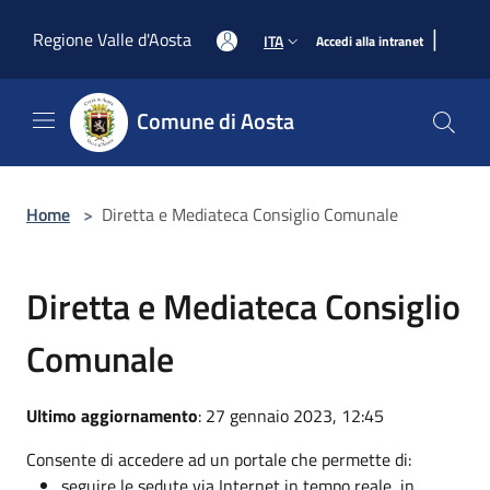
Salta al contenuto principale
|
Regione Valle d'Aosta
ITA
Accedi alla intranet
Comune di Aosta
Home
>
Diretta e Mediateca Consiglio Comunale
Diretta e Mediateca Consiglio
Comunale
Ultimo aggiornamento
: 27 gennaio 2023, 12:45
Consente di accedere ad un portale che permette di:
seguire le sedute via Internet in tempo reale, in