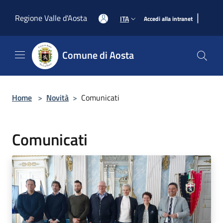
Salta al contenuto principale
|
Regione Valle d'Aosta
ITA
Accedi alla intranet
Comune di Aosta
Home
>
Novità
>
Comunicati
Comunicati