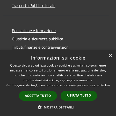
Trasporto Pubblico locale
Educazione e formazione
Giustizia e sicurezza pubblica
Tributi,finanze e contravvenzioni
×
Ambiente
Informazioni sui cookie
Salute, benessere e assistenza
Questo sito web utilizza cookie tecnici e assimilati strettamente
necessari al corretto funzionamento e alla navigazione del sito,
Autorizzazioni
nonché un cookie tecnico analitico al solo fine di elaborare
Agricoltura e pesca
informazioni statistiche, aggregate e anonime.
Per maggiori dettagli, può consultare la cookie policy al seguente
link
NOVITÀ
RIFIUTA TUTTO
ACCETTA TUTTO
Notizie
MOSTRA DETTAGLI
Comunicati