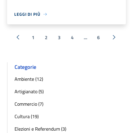
LEGGI DI PIÙ
1
2
3
4
...
6
« Precedente
Successi
Categorie
Ambiente (12)
Artigianato (5)
Commercio (7)
Cultura (19)
Elezioni e Referendum (3)