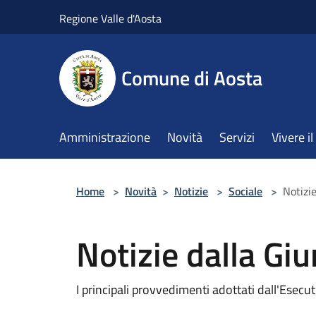
Salta al contenuto principale
Regione Valle d'Aosta
Comune di Aosta
Amministrazione
Novità
Servizi
Vivere 
Home
>
Novità
>
Notizie
>
Sociale
>
Notizi
Notizie dalla Gi
I principali provvedimenti adottati dall'Esec