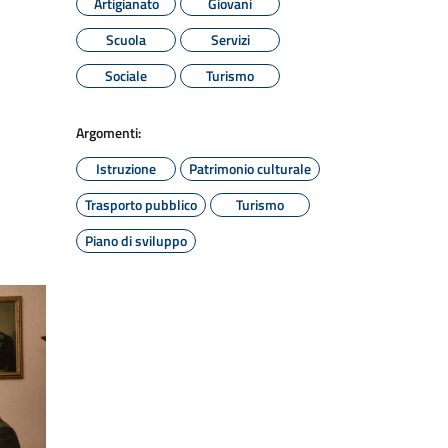
Artigianato
Giovani
Scuola
Servizi
Sociale
Turismo
Argomenti:
Istruzione
Patrimonio culturale
Trasporto pubblico
Turismo
Piano di sviluppo