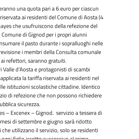
eranno una quota pari a 6 euro per ciascun
riservata ai residenti del Comune di Aosta (4
ignayes che usufruiscono della refezione del
 Comune di Gignod per i propri alunni
onsumare il pasto durante i sopralluoghi nelle
 previsione i membri della Consulta comunale
ai refettori, saranno gratuiti.
ori Valle d’Aosta e protagonisti di scambi
pplicata la tariffa riservata ai residenti nel
 istituzioni scolastiche cittadine. Identico
vizio di refezione che non possono richiedere
ubblica sicurezza.
lles – Excenex – Gignod. servizio a tessera di
mesi di settembre e giugno sarà ridotto
 che utilizzano il servizio, solo se residenti
gni figlio iscritto successivo al primo.