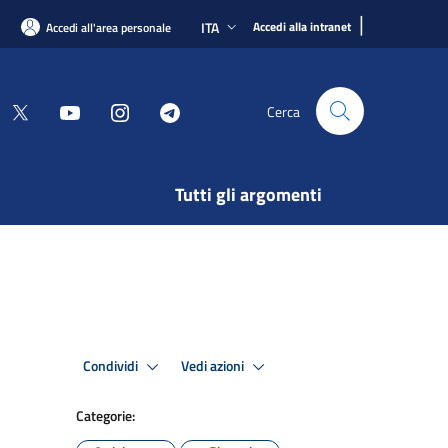
|
ITA
Accedi alla intranet
Accedi all'area personale
Cerca
Tutti gli argomenti
Condividi
Vedi azioni
Categorie: