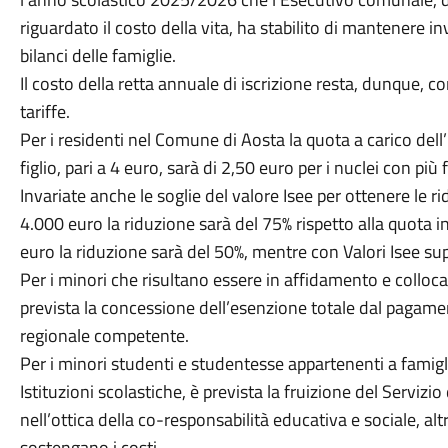
riguardato il costo della vita, ha stabilito di mantenere i
bilanci delle famiglie.
Il costo della retta annuale di iscrizione resta, dunque, c
tariffe.
Per i residenti nel Comune di Aosta la quota a carico dell
figlio, pari a 4 euro, sarà di 2,50 euro per i nuclei con più f
Invariate anche le soglie del valore Isee per ottenere le rid
4.000 euro la riduzione sarà del 75% rispetto alla quota in
euro la riduzione sarà del 50%, mentre con Valori Isee sup
Per i minori che risultano essere in affidamento e colloca
prevista la concessione dell’esenzione totale dal pagament
regionale competente.
Per i minori studenti e studentesse appartenenti a famigli
Istituzioni scolastiche, è prevista la fruizione del Servizio 
nell’ottica della co-responsabilità educativa e sociale, a
sostengano i costi.