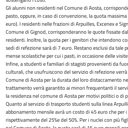
Gli alunni non residenti nel Comune di Aosta, corrispond
pasto, oppure, in caso di convenzione, la quota massima 
euro). I residenti nelle frazioni di Arpuilles, Excenex e S
Comune di Gignod, corrisponderanno le quote fissate dal
residenti. Inoltre, la quota per i genitori che intendono c
sedi di refezione sarà di 7 euro. Restano esclusi da tale
mense scolastiche per cui i pasti, in occasione delle visite 
Infine, a studenti e familiari di stagisti provenienti da fu
culturali, che usufruiscono del servizio di refezione verrà a
Comune di Aosta per la durata del loro distaccamento nelle
trattamento verrà garantito ai minori frequentanti il ser
la residenza nel comune di Aosta per motivi politici o di p
Quanto al servizio di trasporto studenti sulla linea Arpui
abbonamento mensile avrà un costo di 45 euro che per i 
rispettivamente del 25%e del 50%. Per i nuclei con più figli
nel Comune di Aosta, la quota sarà di 15 euro mensili per o