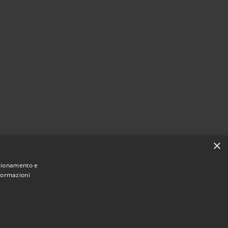
×
nzionamento e
nformazioni