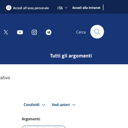
|
ITA
Accedi alla intranet
Accedi all'area personale
Cerca
Tutti gli argomenti
ativo
Condividi
Vedi azioni
Argomenti: