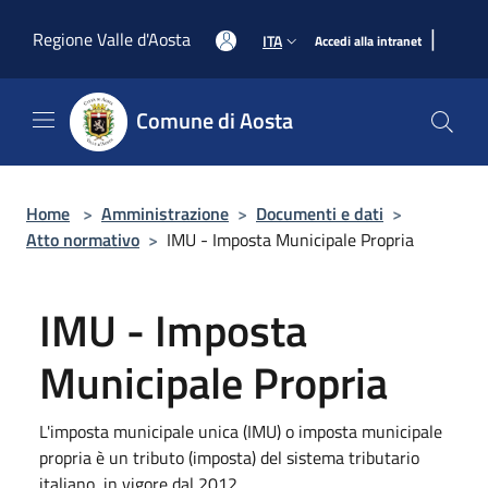
Salta al contenuto principale
|
Regione Valle d'Aosta
ITA
Accedi alla intranet
Comune di Aosta
Home
>
Amministrazione
>
Documenti e dati
>
Atto normativo
>
IMU - Imposta Municipale Propria
IMU - Imposta
Municipale Propria
L'imposta municipale unica (IMU) o imposta municipale
propria è un tributo (imposta) del sistema tributario
italiano, in vigore dal 2012