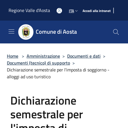
Salta al contenuto principale
|
Regione Valle d'Aosta
ITA
Accedi alla intranet
Comune di Aosta
Home
>
Amministrazione
>
Documenti e dati
>
Documenti (tecnico) di supporto
>
Dichiarazione semestrale per l'imposta di soggiorno -
alloggi ad uso turistico
Dichiarazione
semestrale per
l'imposta di