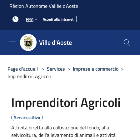
Salta al contenuto principale
Région Autonome Vallée d'Aoste
|
FRA
Accedi alla intranet
Ville d'Aoste
Page d'accueil
>
Services
>
Imprese e commercio
>
Imprenditori Agricoli
Imprenditori Agricoli
Servizio attivo
Attività diretta alla coltivazione del fondo, alla
selvicoltura, dell'allevamento di animali e attività