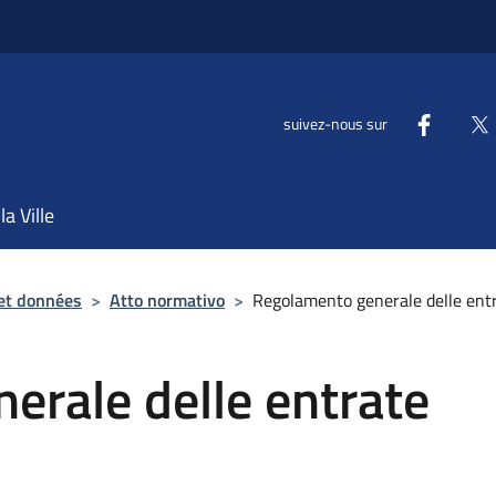
suivez-nous sur
la Ville
et données
>
Atto normativo
>
Regolamento generale delle ent
erale delle entrate