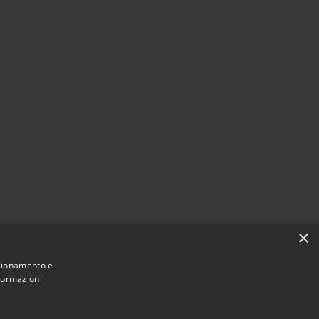
×
nzionamento e
nformazioni