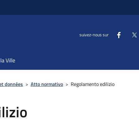
suivez-nous sur
la Ville
et données
>
Atto normativo
>
Regolamento edilizio
lizio