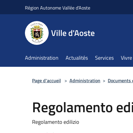
Salta al contenuto principale
Région Autonome Vallée d'Aoste
Ville d'Aoste
Administration
Actualités
Services
Vivre 
Page d'accueil
>
Administration
>
Documents 
Regolamento edi
Regolamento edilizio