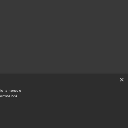
×
nzionamento e
nformazioni