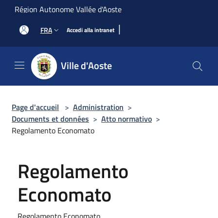
Salta al contenuto principale
Région Autonome Vallée d'Aoste
|
FRA
Accedi alla intranet
Ville d'Aoste
Page d'accueil
>
Administration
>
Documents et données
>
Atto normativo
>
Regolamento Economato
Regolamento
Economato
Regolamento Economato