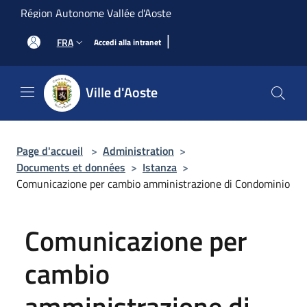
Salta al contenuto principale
Région Autonome Vallée d'Aoste
|
FRA
Accedi alla intranet
Ville d'Aoste
Page d'accueil
>
Administration
>
Documents et données
>
Istanza
>
Comunicazione per cambio amministrazione di Condominio
Comunicazione per
cambio
amministrazione di