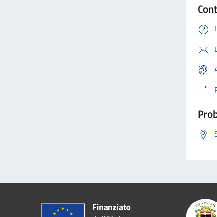
Con
Prob