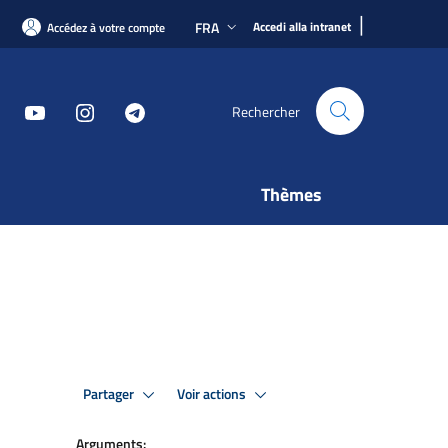
|
FRA
Accedi alla intranet
Accédez à votre compte
Rechercher
Thèmes
Partager
Voir actions
Arguments: