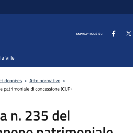
suivez-nous sur
la Ville
et données
>
Atto normativo
>
e patrimoniale di concessione (CUP)
a n. 235 del
none patrimoniale