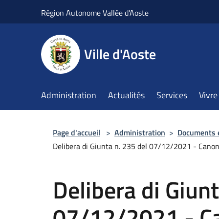
Salta al contenuto principale
Région Autonome Vallée d'Aoste
Ville d'Aoste
Administration
Actualités
Services
Vivre 
Page d'accueil
>
Administration
>
Documents 
Delibera di Giunta n. 235 del 07/12/2021 - Canon
Delibera di Giunt
07/12/2021 - Ca