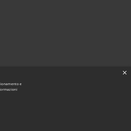
×
nzionamento e
nformazioni
Municipium
Accès rédaction
26 • Ville de • Powered by
•