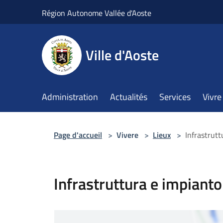
Salta al contenuto principale
Région Autonome Vallée d'Aoste
Ville d'Aoste
Administration
Actualités
Services
Vivre 
Page d'accueil
>
Vivere
>
Lieux
>
Infrastrutt
Infrastruttura e impianto