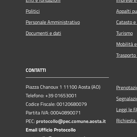
Politici
Appalti pu
Personale Amministrativo
Catasto e
Documenti e dati
Turismo
Mobilità e
Trasporto 
CONTATTI
Piazza Chanoux 1 11100 Aosta (AO)
Prenotaz
Telefono: +39 01653001
Segnalazi
Codice Fiscale: 00120680079
Leggi le 
Partita IVA: 00040890071
Richiesta
PEC:
protocollo@pec.comune.aosta.it
Email Ufficio Protocollo