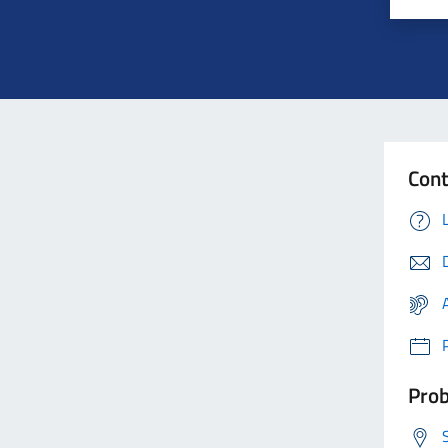
Con
Prob