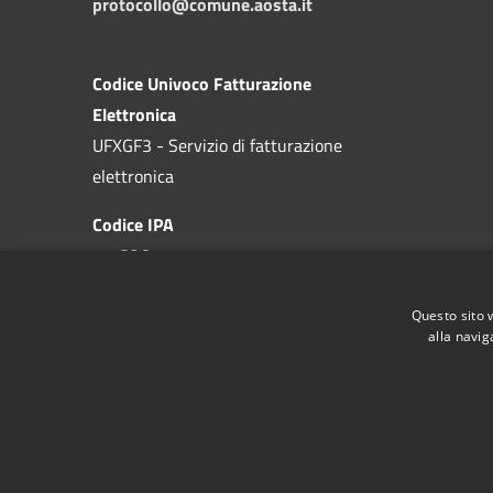
protocollo@comune.aosta.it
Codice Univoco Fatturazione
Elettronica
UFXGF3 - Servizio di fatturazione
elettronica
Codice IPA
c_a326
Questo sito 
alla navig
RSS
Accessibilité
Confidentialité
Gestion des