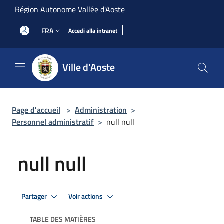
Salta al contenuto principale
Région Autonome Vallée d'Aoste
|
FRA
Accedi alla intranet
Ville d'Aoste
Page d'accueil
>
Administration
>
Personnel administratif
>
null null
null null
Partager
Voir actions
TABLE DES MATIÈRES