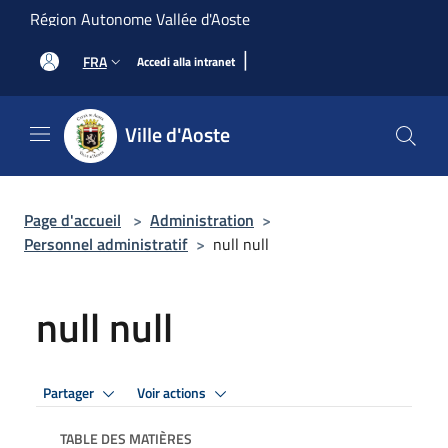
Salta al contenuto principale
Région Autonome Vallée d'Aoste
|
FRA
Accedi alla intranet
Ville d'Aoste
Page d'accueil
>
Administration
>
Personnel administratif
>
null null
null null
Partager
Voir actions
TABLE DES MATIÈRES