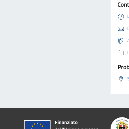
Con
Prob