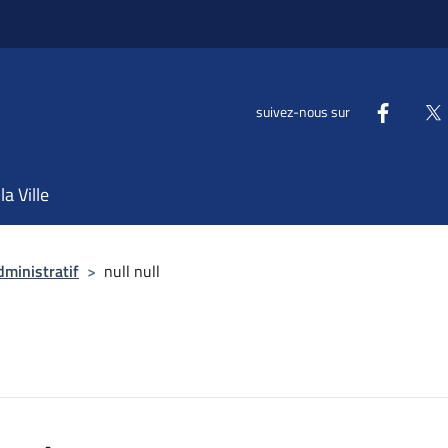
suivez-nous sur
la Ville
dministratif
>
null null