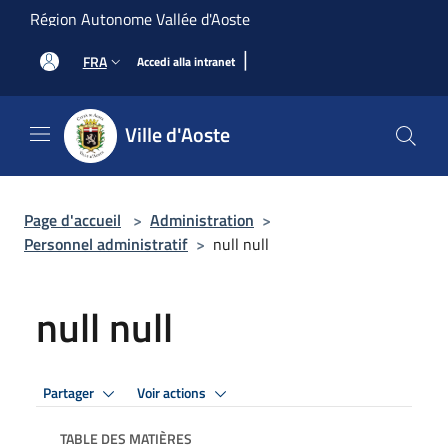
Salta al contenuto principale
Région Autonome Vallée d'Aoste
|
FRA
Accedi alla intranet
Ville d'Aoste
Page d'accueil
>
Administration
>
Personnel administratif
>
null null
null null
Partager
Voir actions
TABLE DES MATIÈRES