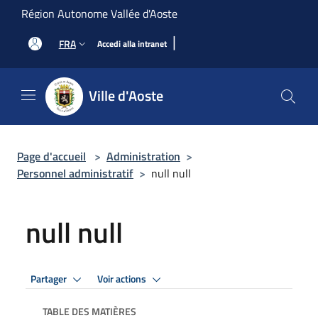
Salta al contenuto principale
Région Autonome Vallée d'Aoste
|
FRA
Accedi alla intranet
Ville d'Aoste
Page d'accueil
>
Administration
>
Personnel administratif
>
null null
null null
Partager
Voir actions
TABLE DES MATIÈRES