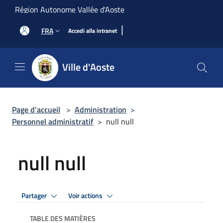
Salta al contenuto principale
Région Autonome Vallée d'Aoste
|
FRA
Accedi alla intranet
Ville d'Aoste
Page d'accueil
>
Administration
>
Personnel administratif
>
null null
null null
Partager
Voir actions
TABLE DES MATIÈRES