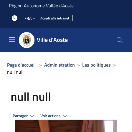
Salta al contenuto principale
Région Autonome Vallée d'Aoste
|
FRA
Accedi alla intranet
Ville d'Aoste
Page d'accueil
>
Administration
>
Les politiques
>
null null
null null
Partager
Voir actions