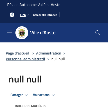
Salta al contenuto principale
Région Autonome Vallée d'Aoste
|
FRA
Accedi alla intranet
Ville d'Aoste
Page d'accueil
>
Administration
>
Personnel administratif
>
null null
null null
Partager
Voir actions
TABLE DES MATIÈRES