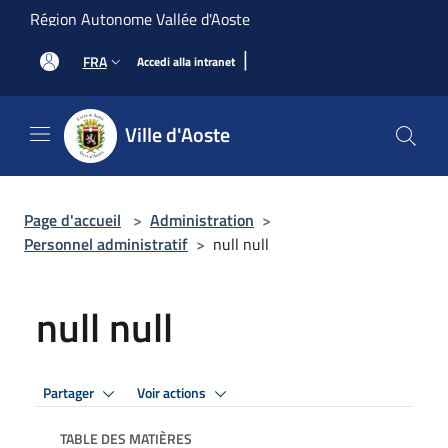
Salta al contenuto principale
Région Autonome Vallée d'Aoste
|
FRA
Accedi alla intranet
Ville d'Aoste
Page d'accueil
>
Administration
>
Personnel administratif
>
null null
null null
Partager
Voir actions
TABLE DES MATIÈRES