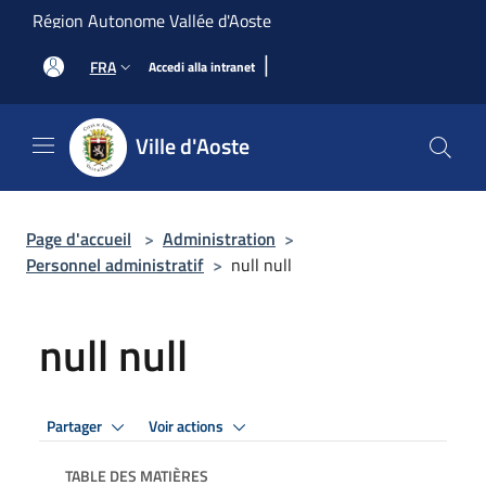
Salta al contenuto principale
Région Autonome Vallée d'Aoste
|
FRA
Accedi alla intranet
Ville d'Aoste
Page d'accueil
>
Administration
>
Personnel administratif
>
null null
null null
Partager
Voir actions
TABLE DES MATIÈRES