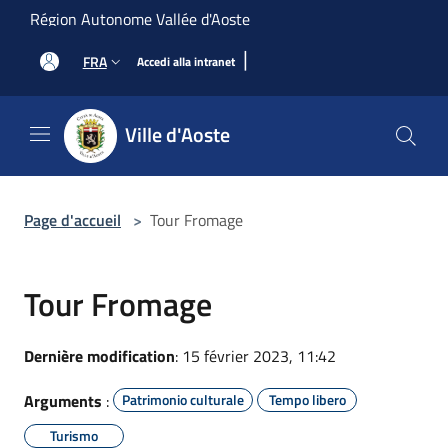
Salta al contenuto principale
Région Autonome Vallée d'Aoste
|
FRA
Accedi alla intranet
Ville d'Aoste
Page d'accueil
>
Tour Fromage
Tour Fromage
Dernière modification
: 15 février 2023, 11:42
Arguments
:
Patrimonio culturale
Tempo libero
Turismo