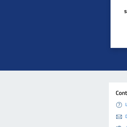
s
Con