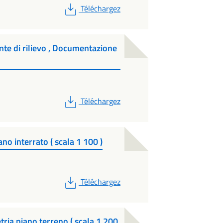
PDF
Téléchargez
ante di rilievo , Documentazione
PDF
Téléchargez
no interrato ( scala 1 100 )
PDF
Téléchargez
tria piano terreno ( scala 1 200