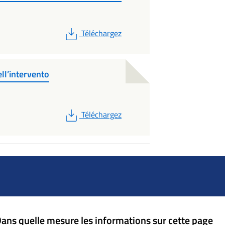
PDF
Téléchargez
ll’intervento
PDF
Téléchargez
ans quelle mesure les informations sur cette page