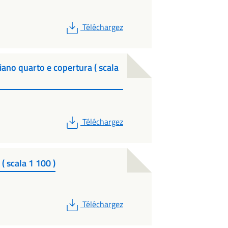
PDF
Téléchargez
iano quarto e copertura ( scala
PDF
Téléchargez
( scala 1 100 )
PDF
Téléchargez