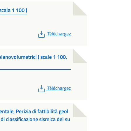
scala 1 100 )
PDF
Téléchargez
lanovolumetrici ( scale 1 100,
PDF
Téléchargez
ntale, Perizia di fattibilità geol
i classificazione sismica del su