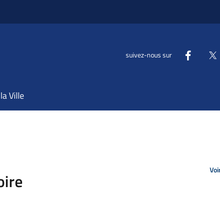
suivez-nous sur
la Ville
Voi
oire