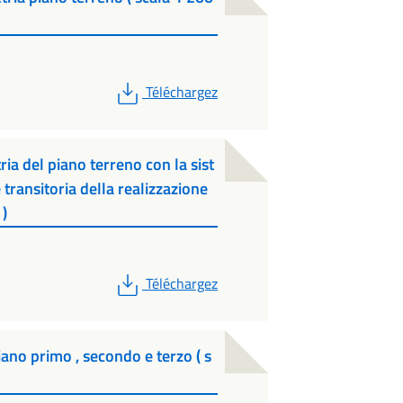
PDF
Téléchargez
ia del piano terreno con la sist
transitoria della realizzazione
 )
PDF
Téléchargez
iano primo , secondo e terzo ( s