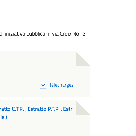
 iniziativa pubblica in via Croix Noire –
PDF
Téléchargez
o C.T.R. , Estratto P.T.P. , Estr
ie )