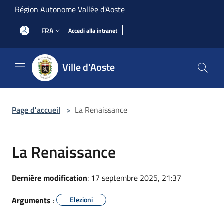
Salta al contenuto principale
Région Autonome Vallée d'Aoste
|
FRA
Accedi alla intranet
Ville d'Aoste
Page d'accueil
>
La Renaissance
La Renaissance
Dernière modification
: 17 septembre 2025, 21:37
Arguments
:
Elezioni