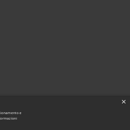
×
nzionamento e
nformazioni