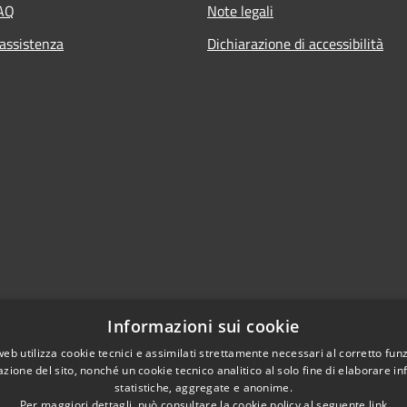
FAQ
Note legali
 assistenza
Dichiarazione di accessibilità
Informazioni sui cookie
web utilizza cookie tecnici e assimilati strettamente necessari al corretto fu
azione del sito, nonché un cookie tecnico analitico al solo fine di elaborare i
statistiche, aggregate e anonime.
Per maggiori dettagli, può consultare la cookie policy al seguente
link