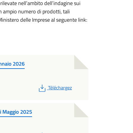
ilevate nell’ambito dell’indagine sui
n ampio numero di prodotti, tali
Ministero delle Imprese al seguente link:
ennaio 2026
PDF
Téléchargez
di Maggio 2025